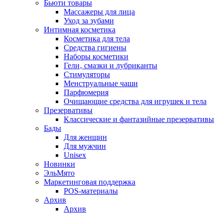
Бьюти товары
Массажеры для лица
Уход за зубами
Интимная косметика
Косметика для тела
Средства гигиены
Наборы косметики
Гели‚ смазки и лубриканты
Стимуляторы
Менструальные чаши
Парфюмерия
Очищающие средства для игрушек и тела
Презервативы
Классические и фантазийные презервативы
Бады
Для женщин
Для мужчин
Unisex
Новинки
ЭльМято
Маркетинговая поддержка
POS-материалы
Архив
Архив