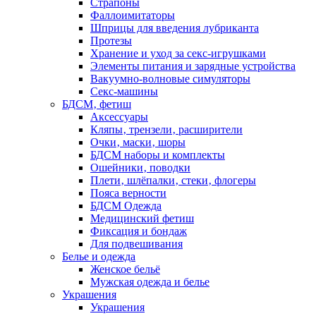
Страпоны
Фаллоимитаторы
Шприцы для введения лубриканта
Протезы
Хранение и уход за секс-игрушками
Элементы питания и зарядные устройства
Вакуумно-волновые симуляторы
Секс-машины
БДСМ‚ фетиш
Аксессуары
Кляпы‚ трензели‚ расширители
Очки‚ маски‚ шоры
БДСМ наборы и комплекты
Ошейники‚ поводки
Плети‚ шлёпалки‚ стеки‚ флогеры
Пояса верности
БДСМ Одежда
Медицинский фетиш
Фиксация и бондаж
Для подвешивания
Белье и одежда
Женское бельё
Мужская одежда и белье
Украшения
Украшения