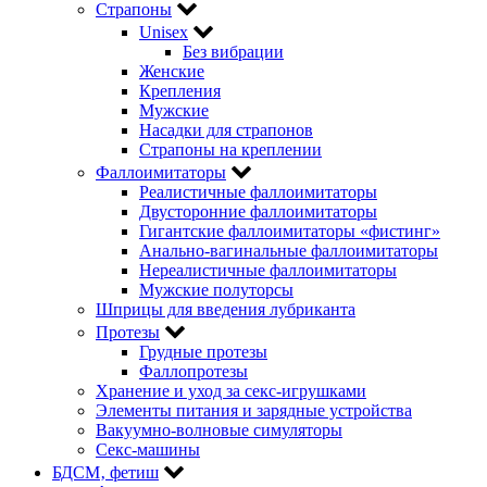
Страпоны
Unisex
Без вибрации
Женские
Крепления
Мужские
Насадки для страпонов
Страпоны на креплении
Фаллоимитаторы
Реалистичные фаллоимитаторы
Двусторонние фаллоимитаторы
Гигантские фаллоимитаторы «фистинг»
Анально-вагинальные фаллоимитаторы
Нереалистичные фаллоимитаторы
Мужские полуторсы
Шприцы для введения лубриканта
Протезы
Грудные протезы
Фаллопротезы
Хранение и уход за секс-игрушками
Элементы питания и зарядные устройства
Вакуумно-волновые симуляторы
Секс-машины
БДСМ‚ фетиш