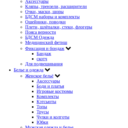
Аксессуары
Кляпы‚ трензели‚ расширители
Очки‚ маски‚ шоры
БДСМ наборы и комплекты
Ошейники‚ поводки
Плети‚ шлёпалки‚ стеки‚ флогеры
Пояса верности
БДСМ Одежда
Медицинский фетиш
Фиксация и бондаж
Бандаж
скотч
Для подвешивания
Белье и одежда
Женское бельё
Аксессуары
Боди и платья
Игровые костюмы
Комплекты
Кэтсьюты
Топы
Трусы
Чулки и колготы
Юбки
Мужская одежда и белье